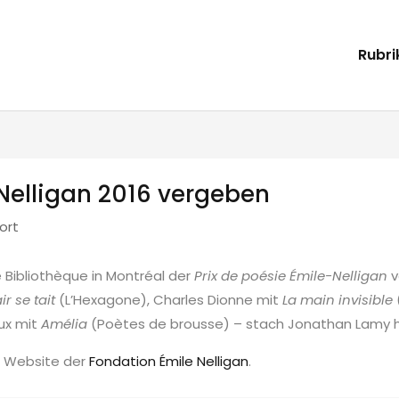
Rubri
-Nelligan 2016 vergeben
ort
Bibliothèque in Montréal der
Prix de poésie Émile-Nelligan
v
r se tait
(L’Hexagone), Charles Dionne mit
La main invisible
eux mit
Amélia
(Poètes de brousse) – stach Jonathan Lamy herv
r Website der
Fondation Émile Nelligan
.